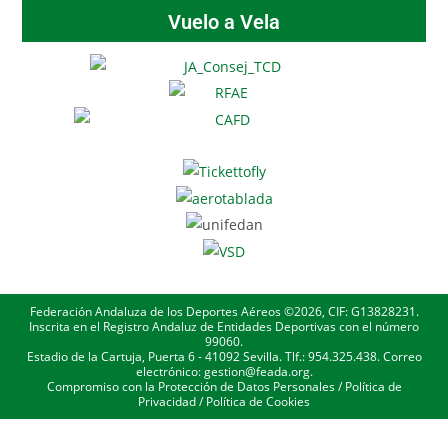
Vuelo a Vela
Federación Andaluza de los Deportes Aéreos ©2026, CIF: G13828231.
Inscrita en el Registro Andaluz de Entidades Deportivas con el número
99060.
Estadio de la Cartuja, Puerta 6 - 41092 Sevilla. Tlf.: 954.325.438. Correo
electrónico: gestion@feada.org.
Compromiso con la Protección de Datos Personales
/
Política de
Privacidad
/
Política de Cookies