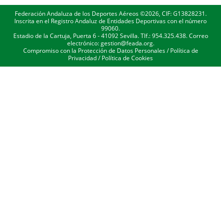
Federación Andaluza de los Deportes Aéreos ©2026, CIF: G13828231.
Inscrita en el Registro Andaluz de Entidades Deportivas con el número
99060.
Estadio de la Cartuja, Puerta 6 - 41092 Sevilla. Tlf.: 954.325.438. Correo
electrónico: gestion@feada.org.
Compromiso con la Protección de Datos Personales
/
Política de
Privacidad
/
Política de Cookies