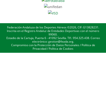
Federación Andaluza de los Deportes Aéreos ©2026, CIF: G13828231.
Inscrita en el Registro Andaluz de Entidades Deportivas con el número
99060.
Estadio de la Cartuja, Puerta 6 - 41092 Sevilla. Tlf.: 954.325.438. Correo
electrónico: gestion@feada.org.
Compromiso con la Protección de Datos Personales
/
Política de
Privacidad
/
Política de Cookies