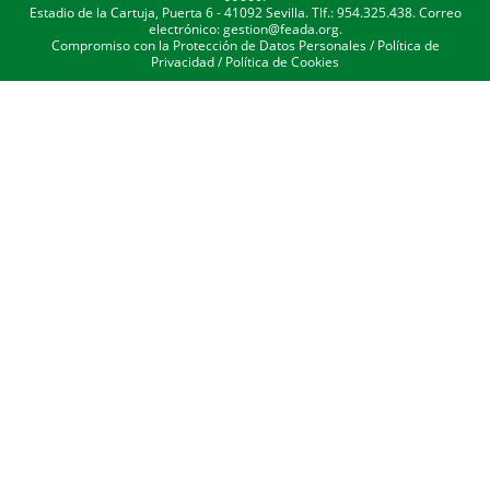
Estadio de la Cartuja, Puerta 6 - 41092 Sevilla. Tlf.: 954.325.438. Correo
electrónico: gestion@feada.org.
Compromiso con la Protección de Datos Personales
/
Política de
Privacidad
/
Política de Cookies