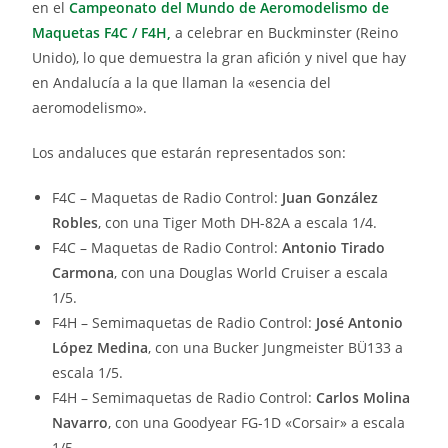
en el
Campeonato del Mundo de Aeromodelismo de
Maquetas F4C / F4H,
a celebrar en Buckminster (Reino
Unido), lo que demuestra la gran afición y nivel que hay
en Andalucía a la que llaman la «esencia del
aeromodelismo».
Los andaluces que estarán representados son:
F4C – Maquetas de Radio Control:
Juan González
Robles
, con una Tiger Moth DH-82A a escala 1/4.
F4C – Maquetas de Radio Control:
Antonio Tirado
Carmona
, con una Douglas World Cruiser a escala
1/5.
F4H – Semimaquetas de Radio Control:
José Antonio
López Medina
, con una Bucker Jungmeister BÜ133 a
escala 1/5.
F4H – Semimaquetas de Radio Control:
Carlos Molina
Navarro
, con una Goodyear FG-1D «Corsair» a escala
1/5.