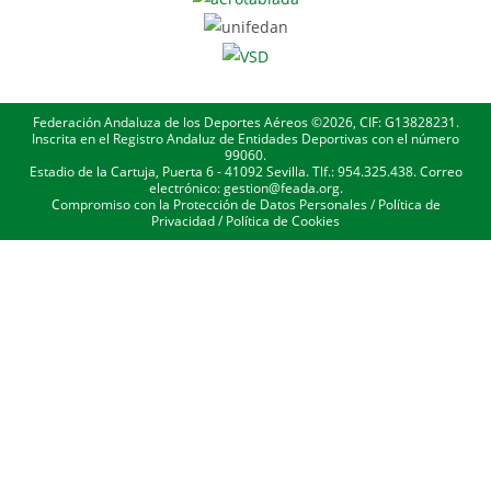
Federación Andaluza de los Deportes Aéreos ©2026, CIF: G13828231.
Inscrita en el Registro Andaluz de Entidades Deportivas con el número
99060.
Estadio de la Cartuja, Puerta 6 - 41092 Sevilla. Tlf.: 954.325.438. Correo
electrónico: gestion@feada.org.
Compromiso con la Protección de Datos Personales
/
Política de
Privacidad
/
Política de Cookies