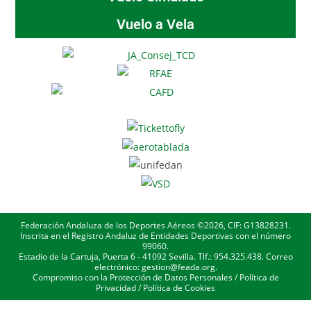
Vuelo a Vela
Federación Andaluza de los Deportes Aéreos ©2026, CIF: G13828231.
Inscrita en el Registro Andaluz de Entidades Deportivas con el número
99060.
Estadio de la Cartuja, Puerta 6 - 41092 Sevilla. Tlf.: 954.325.438. Correo
electrónico: gestion@feada.org.
Compromiso con la Protección de Datos Personales
/
Política de
Privacidad
/
Política de Cookies