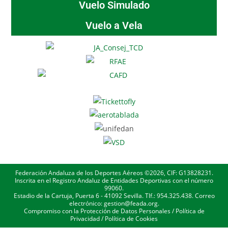
Vuelo Simulado
Vuelo a Vela
Federación Andaluza de los Deportes Aéreos ©2026, CIF: G13828231.
Inscrita en el Registro Andaluz de Entidades Deportivas con el número
99060.
Estadio de la Cartuja, Puerta 6 - 41092 Sevilla. Tlf.: 954.325.438. Correo
electrónico: gestion@feada.org.
Compromiso con la Protección de Datos Personales
/
Política de
Privacidad
/
Política de Cookies