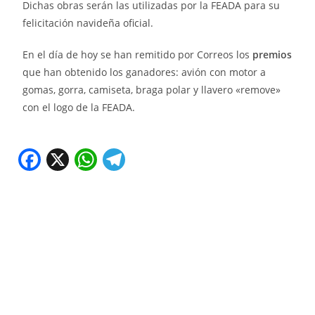
Dichas obras serán las utilizadas por la FEADA para su
felicitación navideña oficial.
En el día de hoy se han remitido por Correos los
premios
que han obtenido los ganadores: avión con motor a
gomas, gorra, camiseta, braga polar y llavero «remove»
con el logo de la FEADA.
F
X
W
T
a
h
el
c
at
e
e
s
gr
b
A
a
o
p
m
o
p