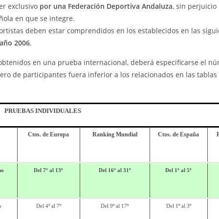
er exclusivo
por una Federación Deportiva Andaluza
, sin perjuicio
ñola en que se integre.
tistas deben estar comprendidos en los establecidos en las sigui
año 2006
.
s obtenidos en una prueba internacional, deberá especificarse el n
o de participantes fuera inferior a los relacionados en las tablas 
PRUEBAS INDIVIDUALES
Ctos. de Europa
Ranking Mundial
Ctos. de España
mo
Del 7º al 13º
Del 16º al 31º
Del 1º al 5º
o
Del 4º al 7º
Del 9º al 17º
Del 1º al 3º