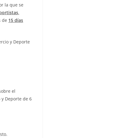
or la que se
portistas,
es de
15 días
rcio y Deporte
sobre el
 y Deporte de 6
sto.