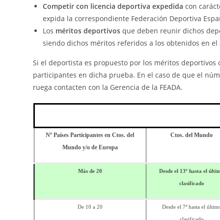
Competir con licencia deportiva expedida
con caráct
expida la correspondiente Federación Deportiva Espa
Los
méritos deportivos
que deben reunir dichos depor
siendo dichos méritos referidos a los obtenidos en el
Si el deportista es propuesto por los méritos deportivo
participantes en dicha prueba. En el caso de que el númer
ruega contacten con la Gerencia de la FEADA.
Nº Países Participantes en Ctos. del
Ctos. del Mundo
Mundo y/o de Europa
Más de 20
Desde el 13º hasta el últi
clasificado
De 10 a 20
Desde el 7º hasta el últim
clasificado