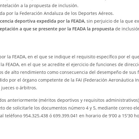
elación a la propuesta de inclusión.
da por la Federación Andaluza de los Deportes Aéreos.
cencia deportiva expedida por la FEADA
, sin perjuicio de la que e
eptación a que se presente por la FEADA la propuesta
de inclusión
por la FEADA, en el que se indique el requisito específico por el qu
 la FEADA, en el que se acredite el ejercicio de funciones de direcci
os de alto rendimiento como consecuencia del desempeño de sus 
ido por el órgano competente de la FAI (Federación Aeronáutica In
 jueces o árbitros.
os anteriormente (méritos deportivos y requisitos administrativos
eto de solicitarle los documentos número 4 y 5, mediante correo el
al teléfono 954.325.438 ó 699.399.041 en horario de 9'00 a 15'30 h