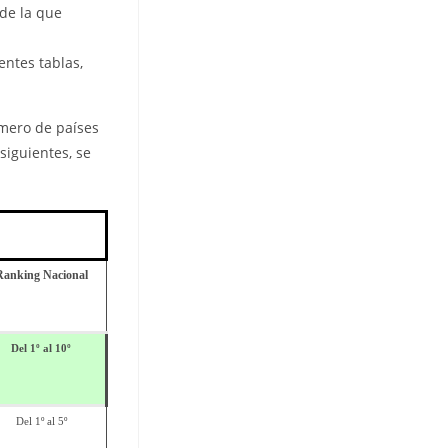
 de la que
entes tablas,
úmero de países
siguientes, se
Ranking Nacional
Del 1º al 10º
Del 1º al 5º