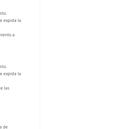
sto.
ue expida la
miento a
sto.
ue expida la
e las
a de