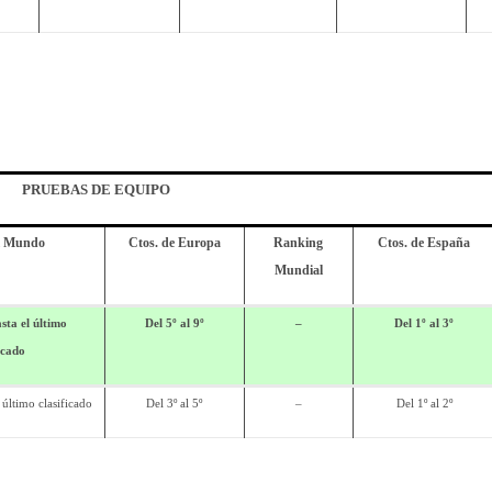
PRUEBAS DE EQUIPO
el Mundo
Ctos. de Europa
Ranking
Ctos. de España
Mundial
sta el último
Del 5º al 9º
–
Del 1º al 3º
icado
 último clasificado
Del 3º al 5º
–
Del 1º al 2º