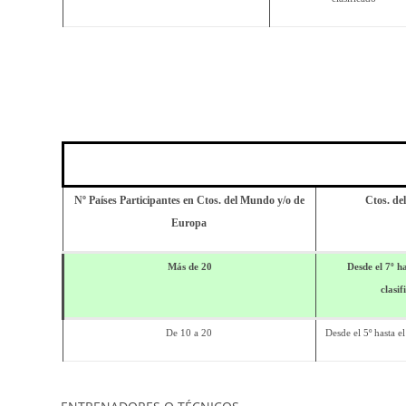
Nº Países Participantes en Ctos. del Mundo y/o de
Ctos. d
Europa
Más de 20
Desde el 7º ha
clasif
De 10 a 20
Desde el 5º hasta el