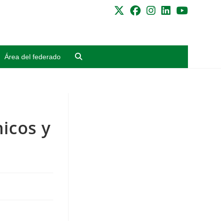
Área del federado
icos y