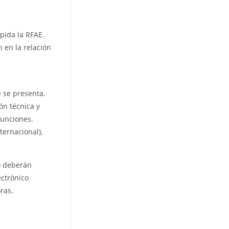
xpida la RFAE.
 en la relación
e se presenta.
ón técnica y
funciones.
ternacional),
) deberán
ectrónico
oras.