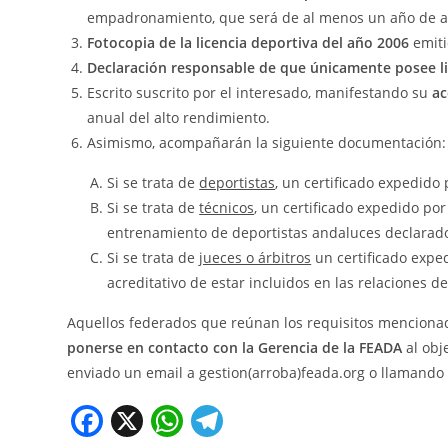
empadronamiento, que será de al menos un año de ant
Fotocopia de la licencia deportiva del año 2006
emiti
Declaración responsable de que únicamente posee li
Escrito suscrito por el interesado, manifestando su
ac
anual del alto rendimiento.
Asimismo, acompañarán la siguiente documentación:
Si se trata de
deportistas
, un certificado expedido 
Si se trata de
técnicos
, un certificado expedido por
entrenamiento de deportistas andaluces declarad
Si se trata de
jueces o árbitros
un certificado exped
acreditativo de estar incluidos en las relaciones de
Aquellos federados que reúnan los requisitos mencionad
ponerse en contacto con la Gerencia de la FEADA
al obj
enviado un email a gestion(arroba)feada.org o llamando 
F
X
W
T