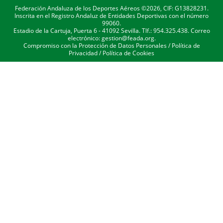
Federación Andaluza de los Deportes Aéreos ©2026, CIF: G13828231.
Inscrita en el Registro Andaluz de Entidades Deportivas con el número
99060.
Estadio de la Cartuja, Puerta 6 - 41092 Sevilla. Tlf.: 954.325.438. Correo
electrónico: gestion@feada.org.
Compromiso con la Protección de Datos Personales
/
Política de
Privacidad
/
Política de Cookies