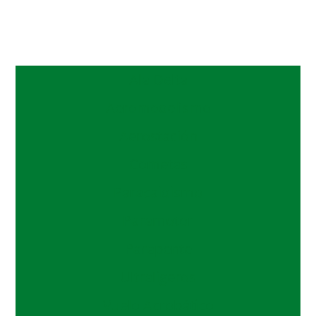
Ala Delta
Aeromodelismo
Aerostación
Cometas
Paracaidismo
Paramotor
Parapente
Ultraligeros
Vuelo Acrobático