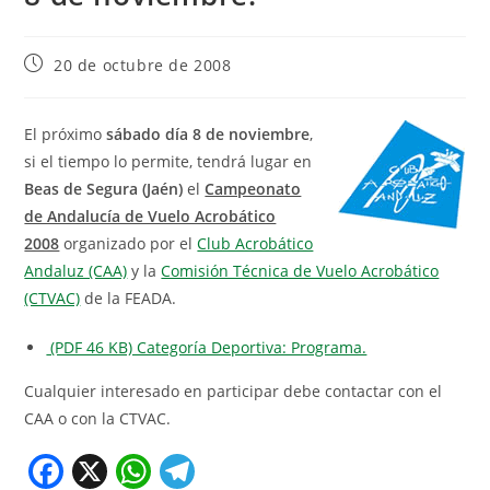
20 de octubre de 2008
El próximo
sábado día 8 de noviembre
,
si el tiempo lo permite, tendrá lugar en
Beas de Segura (Jaén)
el
Campeonato
de Andalucía de Vuelo Acrobático
2008
organizado por el
Club Acrobático
Andaluz (CAA)
y la
Comisión Técnica de Vuelo Acrobático
(CTVAC)
de la FEADA.
(PDF 46 KB) Categoría Deportiva: Programa.
Cualquier interesado en participar debe contactar con el
CAA o con la CTVAC.
F
X
W
T