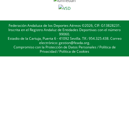
Federación Andaluza de los Deportes Aéreos ©2026, CIF: G13828231.
Inscrita en el Registro Andaluz de Entidades Deportivas con el número
99060.
Estadio de la Cartuja, Puerta 6 - 41092 Sevilla. Tlf.: 954.325.438. Correo
electrónico: gestion@feada.org.
Compromiso con la Protección de Datos Personales
/
Política de
Privacidad
/
Política de Cookies