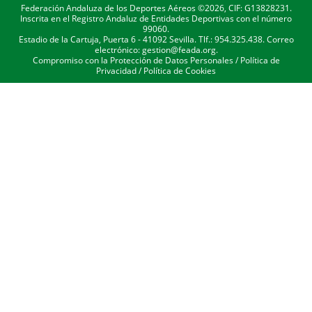
Federación Andaluza de los Deportes Aéreos ©2026, CIF: G13828231.
Inscrita en el Registro Andaluz de Entidades Deportivas con el número
99060.
Estadio de la Cartuja, Puerta 6 - 41092 Sevilla. Tlf.: 954.325.438. Correo
electrónico: gestion@feada.org.
Compromiso con la Protección de Datos Personales
/
Política de
Privacidad
/
Política de Cookies