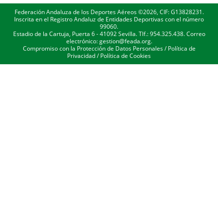
Federación Andaluza de los Deportes Aéreos ©2026, CIF: G13828231.
Inscrita en el Registro Andaluz de Entidades Deportivas con el número
99060.
Estadio de la Cartuja, Puerta 6 - 41092 Sevilla. Tlf.: 954.325.438. Correo
electrónico: gestion@feada.org.
Compromiso con la Protección de Datos Personales
/
Política de
Privacidad
/
Política de Cookies