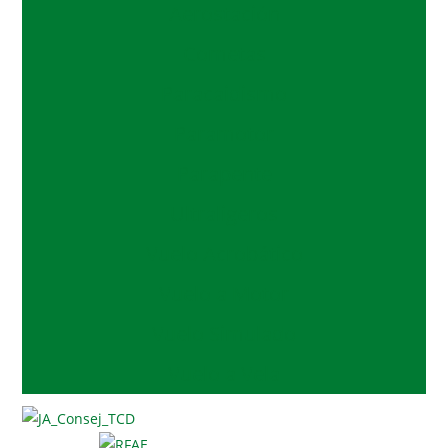
Aerostación
Cometas
Paracaidismo
Paramotor
Parapente
Ultraligeros
Vuelo Acrobático
Vuelo a Motor
Vuelo Simulado
Vuelo a Vela