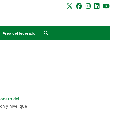
Área del federado
onato del
ón y nivel que