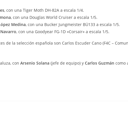
les
, con una Tiger Moth DH-82A a escala 1/4.
rmona
, con una Douglas World Cruiser a escala 1/5.
 López Medina
, con una Bucker Jungmeister BÜ133 a escala 1/5.
 Navarro
, con una Goodyear FG-1D «Corsair» a escala 1/5.
antes de la selección española son Carlos Escuder Cano (F4C – Comu
aluza, con
Arsenio Solana
(jefe de equipo) y
Carlos Guzmán
como a