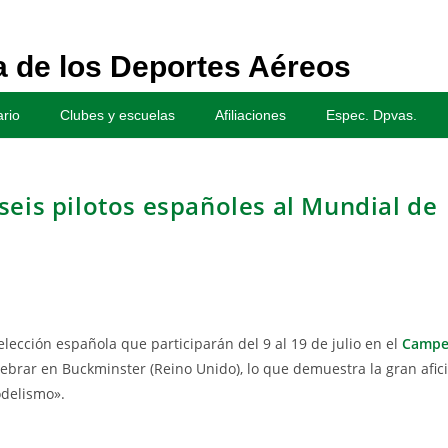
 de los Deportes Aéreos
rio
Clubes y escuelas
Afiliaciones
Espec. Dpvas.
seis pilotos españoles al Mundial de
elección española que participarán del 9 al 19 de julio en el
Campe
ebrar en Buckminster (Reino Unido), lo que demuestra la gran afici
odelismo».