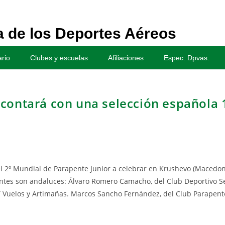
 de los Deportes Aéreos
rio
Clubes y escuelas
Afiliaciones
Espec. Dpvas.
 contará con una selección española
l 2º Mundial de Parapente Junior a celebrar en Krushevo (Macedonia
antes son andaluces: Álvaro Romero Camacho, del Club Deportivo Se
TT Vuelos y Artimañas. Marcos Sancho Fernández, del Club Parapen