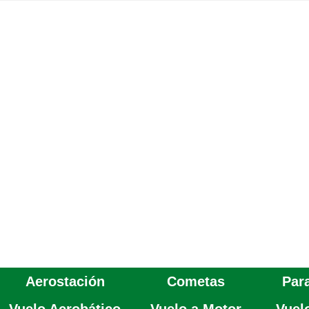
Aerostación
Cometas
Par