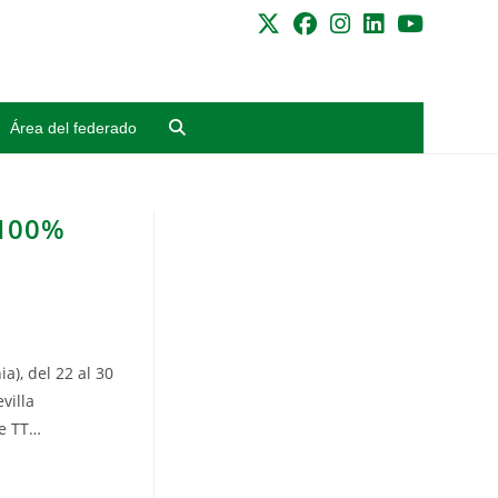
Área del federado
 100%
), del 22 al 30
villa
te TT…