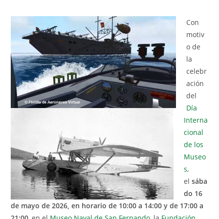
Con
motiv
o de
la
celebr
ación
del
Día
Interna
cional
de los
Museo
s
,
el
sába
do 16
de mayo de 2026, en horario de 10:00 a 14:00 y de 17:00 a
21:00
, en el
Museo Naval de San Fernando
, la
Fundación