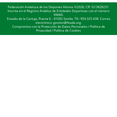
Federación Andaluza de los Deportes Aéreos ©2026, CIF: G13828231.
Inscrita en el Registro Andaluz de Entidades Deportivas con el número
99060.
Estadio de la Cartuja, Puerta 6 - 41092 Sevilla. Tlf.: 954.325.438. Correo
electrónico: gestion@feada.org.
Compromiso con la Protección de Datos Personales
/
Política de
Privacidad
/
Política de Cookies