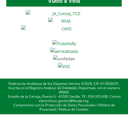
Vuelo a Vela
Federación Andaluza de los Deportes Aéreos ©2026, CIF: G13828231.
Inscrita en el Registro Andaluz de Entidades Deportivas con el número
99060.
Estadio de la Cartuja, Puerta 6 - 41092 Sevilla. Tlf.: 954.325.438. Correo
electrónico: gestion@feada.org.
Compromiso con la Protección de Datos Personales
/
Política de
Privacidad
/
Política de Cookies