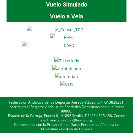
Vuelo Simulado
Vuelo a Vela
Federación Andaluza de los Deportes Aéreos ©2026, CIF: G13828231.
Inscrita en el Registro Andaluz de Entidades Deportivas con el número
99060.
Estadio de la Cartuja, Puerta 6 - 41092 Sevilla. Tlf.: 954.325.438. Correo
electrónico: gestion@feada.org.
Compromiso con la Protección de Datos Personales
/
Política de
Privacidad
/
Política de Cookies