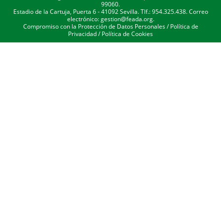
99060.
Estadio de la Cartuja, Puerta 6 - 41092 Sevilla. Tlf.: 954.325.438. Correo
electrónico: gestion@feada.org.
Compromiso con la Protección de Datos Personales
/
Política de
Privacidad
/
Política de Cookies