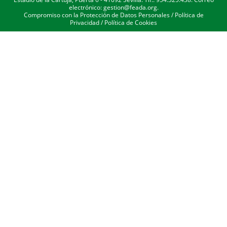
electrónico: gestion@feada.org.
Compromiso con la Protección de Datos Personales
/
Política de
Privacidad
/
Política de Cookies