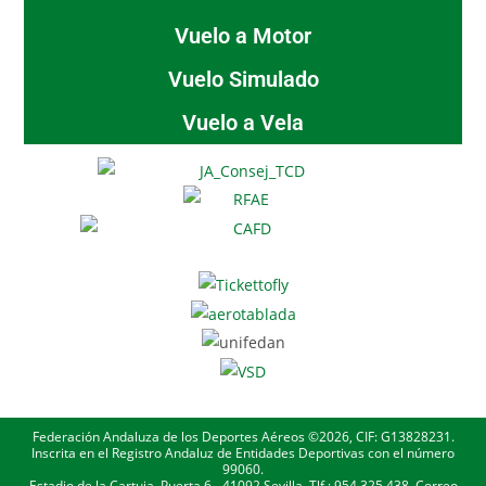
Vuelo a Motor
Vuelo Simulado
Vuelo a Vela
Federación Andaluza de los Deportes Aéreos ©2026, CIF: G13828231.
Inscrita en el Registro Andaluz de Entidades Deportivas con el número
99060.
Estadio de la Cartuja, Puerta 6 - 41092 Sevilla. Tlf.: 954.325.438. Correo