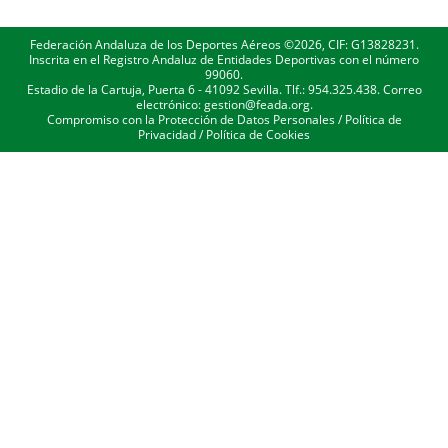
Federación Andaluza de los Deportes Aéreos ©2026, CIF: G13828231.
Inscrita en el Registro Andaluz de Entidades Deportivas con el número
99060.
Estadio de la Cartuja, Puerta 6 - 41092 Sevilla. Tlf.: 954.325.438. Correo
electrónico: gestion@feada.org.
Compromiso con la Protección de Datos Personales
/
Política de
Privacidad
/
Política de Cookies