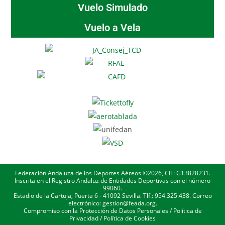
Vuelo Simulado
Vuelo a Vela
Federación Andaluza de los Deportes Aéreos ©2026, CIF: G13828231.
Inscrita en el Registro Andaluz de Entidades Deportivas con el número
99060.
Estadio de la Cartuja, Puerta 6 - 41092 Sevilla. Tlf.: 954.325.438. Correo
electrónico: gestion@feada.org.
Compromiso con la Protección de Datos Personales
/
Política de
Privacidad
/
Política de Cookies