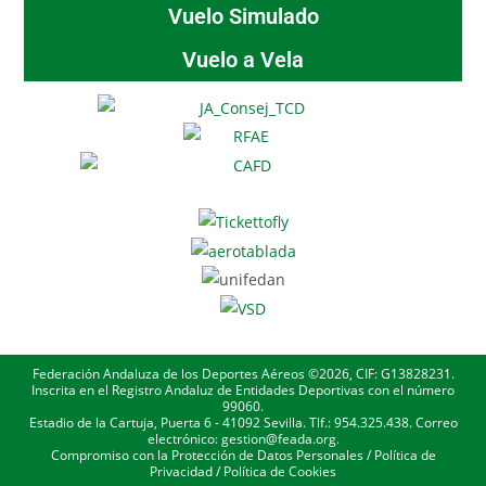
Vuelo Simulado
Vuelo a Vela
Federación Andaluza de los Deportes Aéreos ©2026, CIF: G13828231.
Inscrita en el Registro Andaluz de Entidades Deportivas con el número
99060.
Estadio de la Cartuja, Puerta 6 - 41092 Sevilla. Tlf.: 954.325.438. Correo
electrónico: gestion@feada.org.
Compromiso con la Protección de Datos Personales
/
Política de
Privacidad
/
Política de Cookies