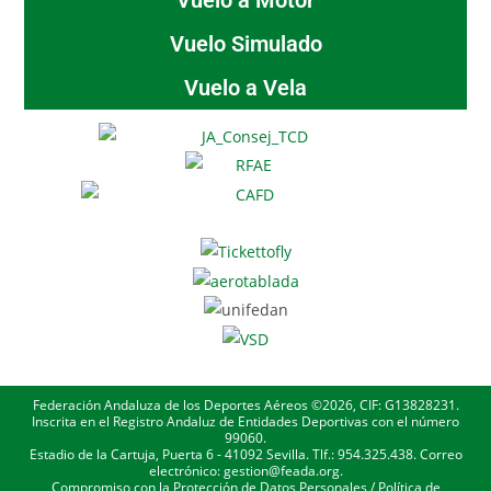
Vuelo Simulado
Vuelo a Vela
Federación Andaluza de los Deportes Aéreos ©2026, CIF: G13828231.
Inscrita en el Registro Andaluz de Entidades Deportivas con el número
99060.
Estadio de la Cartuja, Puerta 6 - 41092 Sevilla. Tlf.: 954.325.438. Correo
electrónico: gestion@feada.org.
Compromiso con la Protección de Datos Personales
/
Política de