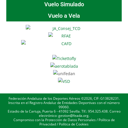
Vuelo Simulado
Vuelo a Vela
Federación Andaluza de los Deportes Aéreos ©2026, CIF: G13828231.
Inscrita en el Registro Andaluz de Entidades Deportivas con el número
99060.
Estadio de la Cartuja, Puerta 6 - 41092 Sevilla. Tlf.: 954.325.438. Correo
electrónico: gestion@feada.org.
Compromiso con la Protección de Datos Personales
/
Política de
Privacidad
/
Política de Cookies