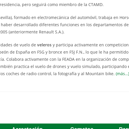
 presidencia, pero seguirá como miembro de la CTAMD.
Sevilla), formado en electromecánica del automóvil, trabaja en Hor
 haber desarrollado diferentes funciones en los departamentos de
2005 (anteriormente Renault S.A.).
lidades de vuelo de
veleros
y participa activamente en competicio
eón de España en F5G y bronce en F5J F.N., lo que le ha permitido 
a. Colabora activamente con la FEADA en la organización de compe
ambién practica el vuelo de drones y vuelo simulado, participando 
s coches de radio control, la fotografía y al Mountain bike.
(más…