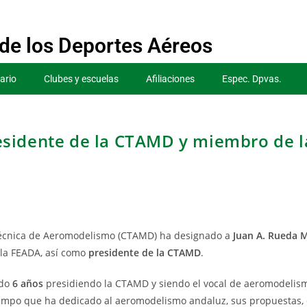
de los Deportes Aéreos
ario
Clubes y escuelas
Afiliaciones
Espec. Dpvas.
esidente de la CTAMD y miembro de l
 Técnica de Aeromodelismo (CTAMD) ha designado a
Juan A. Rueda M
la FEADA, así como
presidente de la CTAMD
.
ado
6 años
presidiendo la CTAMD y siendo el vocal de aeromodelism
iempo que ha dedicado al aeromodelismo andaluz, sus propuestas, 