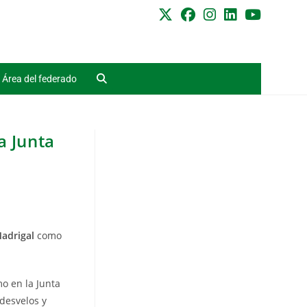
Área del federado
a Junta
adrigal
como
o en la Junta
desvelos y