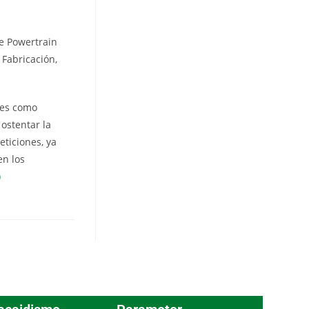
se Powertrain
 Fabricación,
nes como
ostentar la
ticiones, ya
en los
)