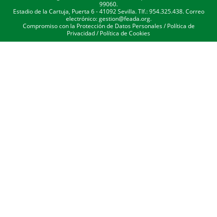
99060.
Estadio de la Cartuja, Puerta 6 - 41092 Sevilla. Tlf.: 954.325.438. Correo
electrónico: gestion@feada.org.
Compromiso con la Protección de Datos Personales
/
Política de
Privacidad
/
Política de Cookies