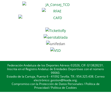
Federación Andaluza de los Deportes Aéreos ©2026, CIF: G13828231.
Inscrita en el Registro Andaluz de Entidades Deportivas con el número
99060.
Estadio de la Cartuja, Puerta 6 - 41092 Sevilla. Tlf.: 954.325.438. Correo
electrónico: gestion@feada.org.
Compromiso con la Protección de Datos Personales
/
Política de
Privacidad
/
Política de Cookies