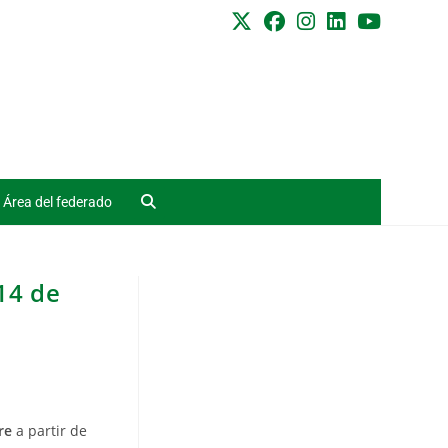
Área del federado
 14 de
re
a partir de