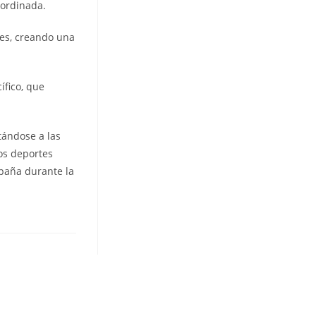
oordinada.
les, creando una
ífico, que
tándose a las
los deportes
mpaña durante la