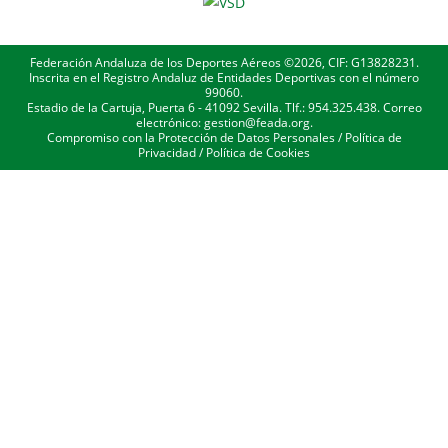
Federación Andaluza de los Deportes Aéreos ©2026, CIF: G13828231.
Inscrita en el Registro Andaluz de Entidades Deportivas con el número
99060.
Estadio de la Cartuja, Puerta 6 - 41092 Sevilla. Tlf.: 954.325.438. Correo
electrónico: gestion@feada.org.
Compromiso con la Protección de Datos Personales
/
Política de
Privacidad
/
Política de Cookies