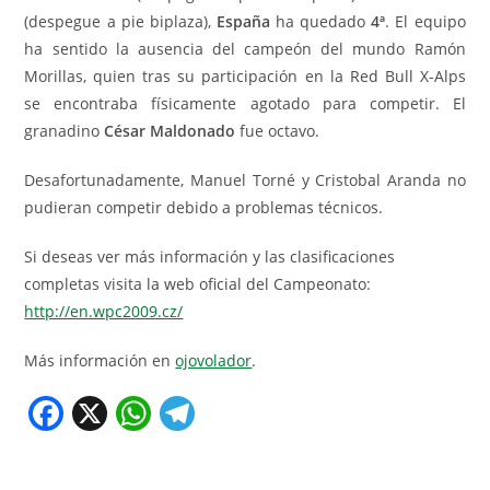
(despegue a pie biplaza),
España
ha quedado
4ª
. El equipo
ha sentido la ausencia del campeón del mundo Ramón
Morillas, quien tras su participación en la Red Bull X-Alps
se encontraba físicamente agotado para competir. El
granadino
César Maldonado
fue octavo.
Desafortunadamente, Manuel Torné y Cristobal Aranda no
pudieran competir debido a problemas técnicos.
Si deseas ver más información y las clasificaciones
completas visita la web oficial del Campeonato:
http://en.wpc2009.cz/
Más información en
ojovolador
.
F
X
W
T
a
h
el
c
at
e