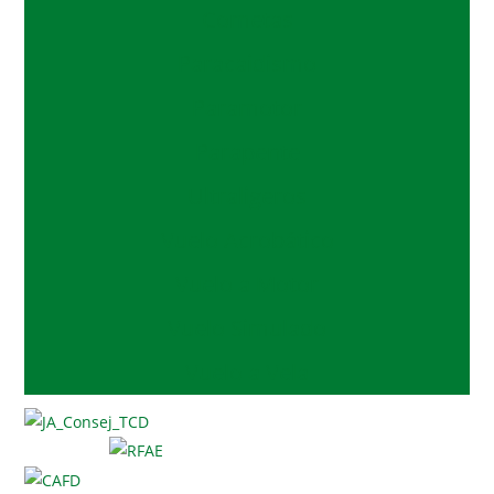
Cometas
Paracaidismo
Paramotor
Parapente
Ultraligeros
Vuelo Acrobático
Vuelo a Motor
Vuelo Simulado
Vuelo a Vela