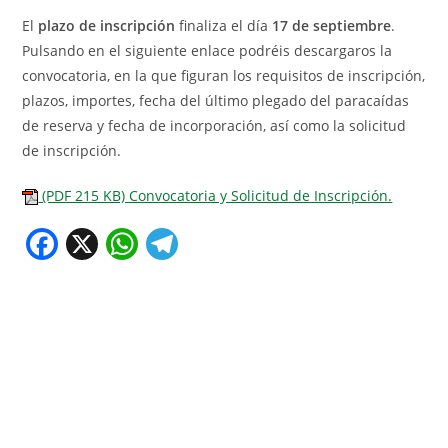
El
plazo de inscripción
finaliza el día
17 de septiembre
.
Pulsando en el
siguiente
enlace podréis descargaros la
convocatoria, en la que figuran los requisitos de inscripción,
plazos, importes, fecha del último plegado del paracaídas
de reserva y fecha de incorporación, así como la solicitud
de inscripción.
(PDF 215 KB) Convocatoria y Solicitud de Inscripción.
F
X
W
T
a
h
el
c
at
e
e
s
gr
b
A
a
o
p
m
o
p