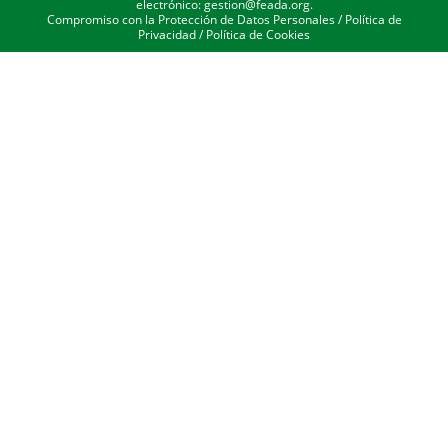
electrónico: gestion@feada.org.
Compromiso con la Protección de Datos Personales
/
Política de
Privacidad
/
Política de Cookies