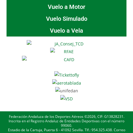
Vuelo a Motor
Vuelo Simulado
Vuelo a Vela
Federación Andaluza de los Deportes Aéreos ©2026, CIF: G13828231.
Inscrita en el Registro Andaluz de Entidades Deportivas con el número
99060.
Estadio de la Cartuja, Puerta 6 - 41092 Sevilla. Tlf.: 954.325.438. Correo