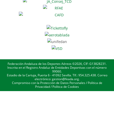
Federación Andaluza de los Deportes Aéreos ©2026, CIF: G13828231.
Inscrita en el Registro Andaluz de Entidades Deportivas con el número
99060.
Estadio de la Cartuja, Puerta 6 - 41092 Sevilla. Tlf.: 954.325.438. Correo
electrónico: gestion@feada.org.
Compromiso con la Protección de Datos Personales
/
Política de
Privacidad
/
Política de Cookies