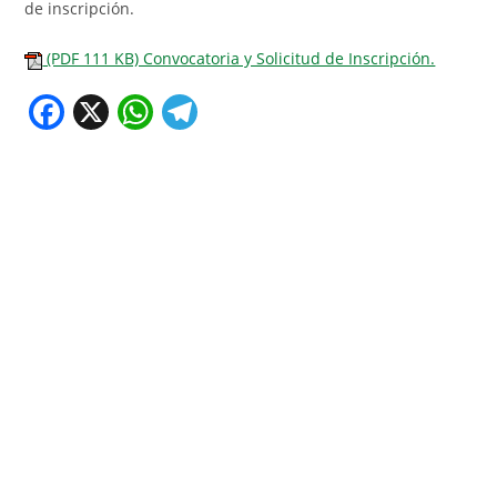
de inscripción.
(PDF 111 KB) Convocatoria y Solicitud de Inscripción.
F
X
W
T
a
h
el
c
at
e
e
s
gr
b
A
a
o
p
m
o
p
k