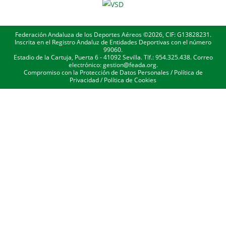
Federación Andaluza de los Deportes Aéreos ©2026, CIF: G13828231.
Inscrita en el Registro Andaluz de Entidades Deportivas con el número
99060.
Estadio de la Cartuja, Puerta 6 - 41092 Sevilla. Tlf.: 954.325.438. Correo
electrónico: gestion@feada.org.
Compromiso con la Protección de Datos Personales
/
Política de
Privacidad
/
Política de Cookies