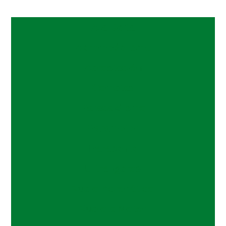
Ala Delta
Aeromodelismo
Aerostación
Cometas
Paracaidismo
Paramotor
Parapente
Ultraligeros
Vuelo Acrobático
Vuelo a Motor