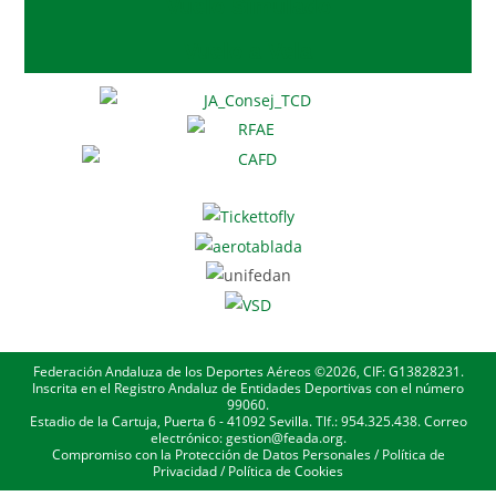
Vuelo Simulado
Vuelo a Vela
Federación Andaluza de los Deportes Aéreos ©2026, CIF: G13828231.
Inscrita en el Registro Andaluz de Entidades Deportivas con el número
99060.
Estadio de la Cartuja, Puerta 6 - 41092 Sevilla. Tlf.: 954.325.438. Correo
electrónico: gestion@feada.org.
Compromiso con la Protección de Datos Personales
/
Política de
Privacidad
/
Política de Cookies