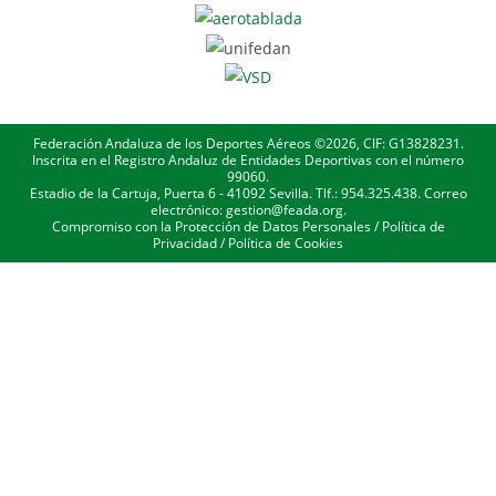
Federación Andaluza de los Deportes Aéreos ©2026, CIF: G13828231.
Inscrita en el Registro Andaluz de Entidades Deportivas con el número
99060.
Estadio de la Cartuja, Puerta 6 - 41092 Sevilla. Tlf.: 954.325.438. Correo
electrónico: gestion@feada.org.
Compromiso con la Protección de Datos Personales
/
Política de
Privacidad
/
Política de Cookies