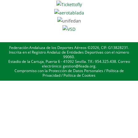
Federación Andaluza de los Deportes Aéreos ©2026, CIF: G13828231.
Inscrita en el Registro Andaluz de Entidades Deportivas con el número
99060.
Estadio de la Cartuja, Puerta 6 - 41092 Sevilla. Tlf.: 954.325.438. Correo
electrónico: gestion@feada.org.
Compromiso con la Protección de Datos Personales
/
Política de
Privacidad
/
Política de Cookies