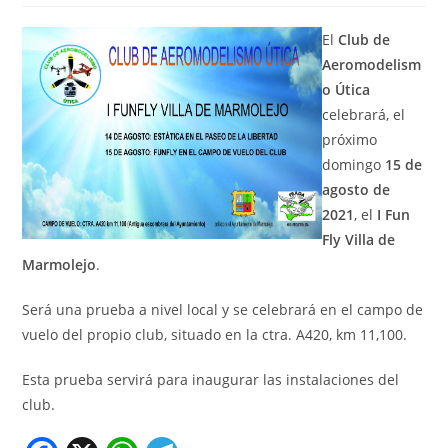
El
Club de
Aeromodelism
o Útica
celebrará, el
próximo
domingo
15 de
agosto de
2021
, el
I Fun
Fly Villa de
Marmolejo
.
Será una prueba a nivel local y se celebrará en el campo de
vuelo del propio club, situado en la ctra. A420, km 11,100.
Esta prueba servirá para inaugurar las instalaciones del
club.