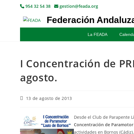
954 32 54 38
gestion@feada.org
Federación Andaluza
La FEADA
Calenda
I Concentración de PR
agosto.
13 de agosto de 2013
Desde el Club de Parapente Lí
Concentración de Paramotor
actividades en Bornos (Cádiz)