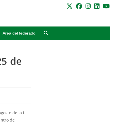
Área del federado
25 de
agosto de la
I
entro de