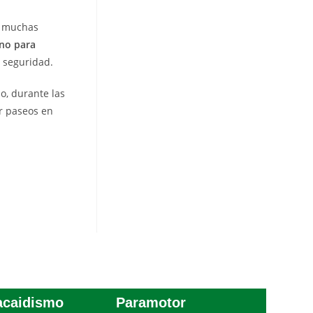
on muchas
no para
 seguridad.
o, durante las
ar paseos en
acaidismo
Paramotor