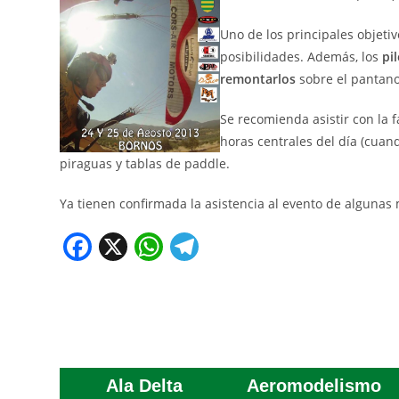
Uno de los principales objeti
posibilidades. Además, los
pil
remontarlos
sobre el pantano
Se recomienda asistir con la 
horas centrales del día (cuan
piraguas y tablas de paddle.
Ya tienen confirmada la asistencia al evento de alguna
F
X
W
T
a
h
el
c
at
e
e
s
gr
b
A
a
o
p
m
Ala Delta
Aeromodelismo