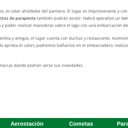
vos, es volar alrededor del pantano. El lugar es impresionante y c
otos de parapente
también podrán asistir. Habrá operativo un
tor
 y poder realizar maniobras sobre el lago con una embarcación de
familia y amigos, el lugar cuenta con duchas y restaurante. Asimism
do aprieta el calor), podremos bañarnos en el embarcadero, realiz
s marcas donde podrán verse sus novedades.
Aerostación
Cometas
Par