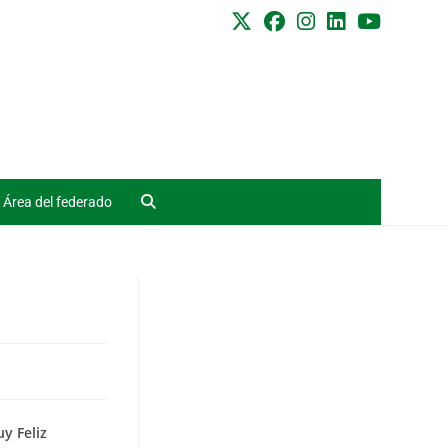
Área del federado
y Feliz