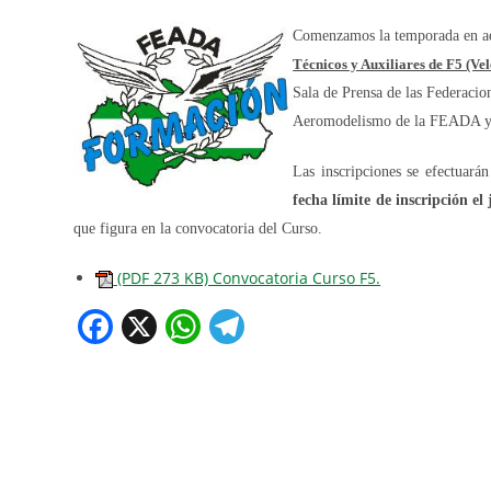
Comenzamos la temporada en ae
Técnicos y Auxiliares de F5 (Vel
Sala de Prensa de las Federacion
Aeromodelismo de la FEADA y c
Las inscripciones se efectuar
fecha límite de inscripción el
que figura en la convocatoria del Curso.
(PDF 273 KB) Convocatoria Curso F5.
F
X
W
T
a
h
el
c
at
e
e
s
gr
b
A
a