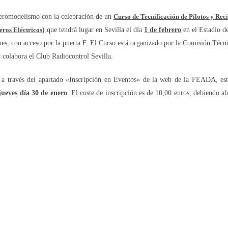
romodelismo con la celebración de un
Curso de Tecnificación de Pilotos y Reci
eros Eléctricos
)
que tendrá lugar en Sevilla
el día
1 de febrero
en el Estadio de
es, con acceso por la puerta F.
El Curso está organizado por la C
omisión Técni
olabora el Club Radiocontrol Sevilla.
án a través del apartado «Inscripción en Eventos» de la web de la FEADA, es
 jueves día 30 de enero
. El coste de inscripción es de 10,00 euros, debiendo a