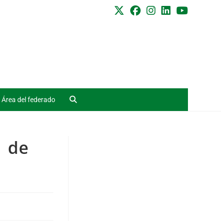
Área del federado
1 de