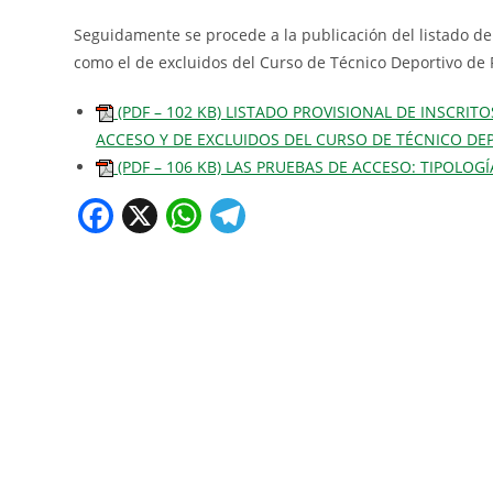
Seguidamente se procede a la publicación del listado de
como el de excluidos del Curso de Técnico Deportivo de P
(PDF – 102 KB) LISTADO PROVISIONAL DE INSCRIT
ACCESO Y DE EXCLUIDOS DEL CURSO DE TÉCNICO DEPO
(PDF – 106 KB) LAS PRUEBAS DE ACCESO: TIPOLOG
F
X
W
T
a
h
el
c
at
e
e
s
gr
b
A
a
o
p
m
o
p
k