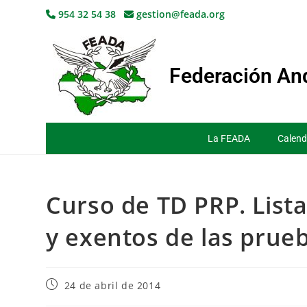
954 32 54 38
gestion@feada.org
Federación And
La FEADA
Calend
Curso de TD PRP. List
y exentos de las prue
24 de abril de 2014