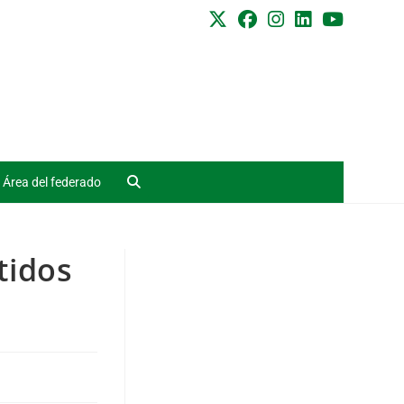
Área del federado
tidos