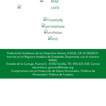
Federación Andaluza de los Deportes Aéreos ©2026, CIF: G13828231.
Inscrita en el Registro Andaluz de Entidades Deportivas con el número
99060.
Estadio de la Cartuja, Puerta 6 - 41092 Sevilla. Tlf.: 954.325.438. Correo
electrónico: gestion@feada.org.
Compromiso con la Protección de Datos Personales
/
Política de
Privacidad
/
Política de Cookies