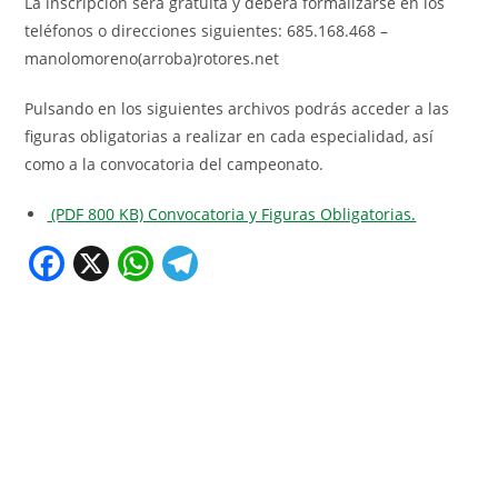
La inscripción será gratuita y deberá formalizarse en los
teléfonos o direcciones siguientes: 685.168.468 –
manolomoreno(arroba)rotores.net
Pulsando en los siguientes archivos podrás acceder a las
figuras obligatorias a realizar en cada especialidad, así
como a la convocatoria del campeonato.
(PDF 800 KB) Convocatoria y Figuras Obligatorias.
F
X
W
T
a
h
el
c
at
e
e
s
gr
b
A
a
o
p
m
o
p