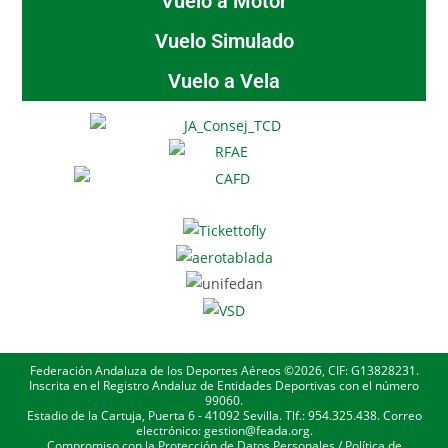
Vuelo a Motor
Vuelo Simulado
Vuelo a Vela
Federación Andaluza de los Deportes Aéreos ©2026, CIF: G13828231.
Inscrita en el Registro Andaluz de Entidades Deportivas con el número
99060.
Estadio de la Cartuja, Puerta 6 - 41092 Sevilla. Tlf.: 954.325.438. Correo
electrónico: gestion@feada.org.
Compromiso con la Protección de Datos Personales
/
Política de