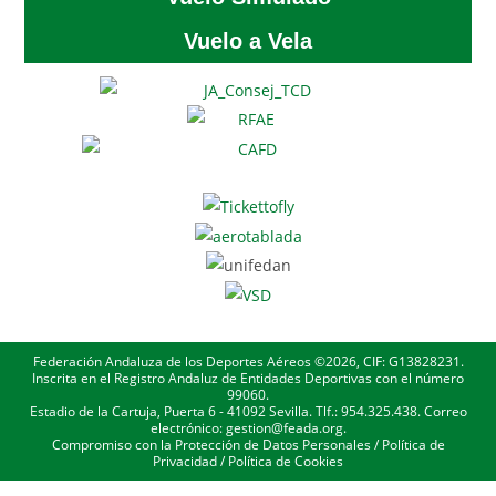
Vuelo a Vela
Federación Andaluza de los Deportes Aéreos ©2026, CIF: G13828231.
Inscrita en el Registro Andaluz de Entidades Deportivas con el número
99060.
Estadio de la Cartuja, Puerta 6 - 41092 Sevilla. Tlf.: 954.325.438. Correo
electrónico: gestion@feada.org.
Compromiso con la Protección de Datos Personales
/
Política de
Privacidad
/
Política de Cookies