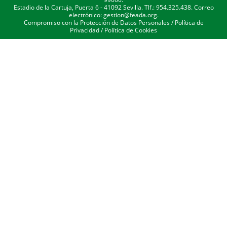
Estadio de la Cartuja, Puerta 6 - 41092 Sevilla. Tlf.: 954.325.438. Correo
electrónico: gestion@feada.org.
Compromiso con la Protección de Datos Personales
/
Política de
Privacidad
/
Política de Cookies