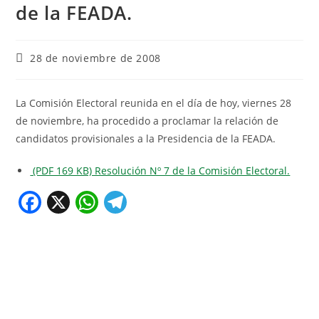
de la FEADA.
28 de noviembre de 2008
La Comisión Electoral reunida en el día de hoy, viernes 28
de noviembre, ha procedido a proclamar la relación de
candidatos provisionales a la Presidencia de la FEADA.
(PDF 169 KB) Resolución Nº 7 de la Comisión Electoral.
F
X
W
T
a
h
el
c
at
e
e
s
gr
b
A
a
o
p
m