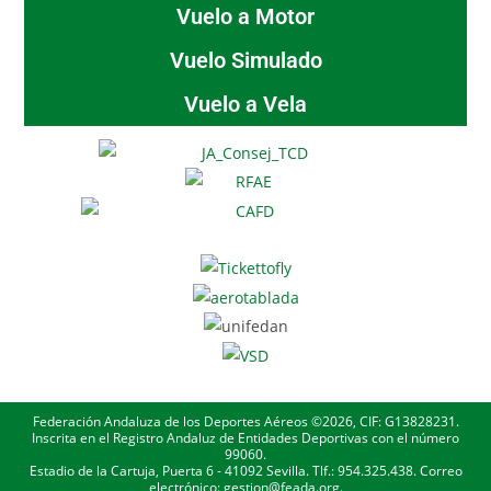
Vuelo a Motor
Vuelo Simulado
Vuelo a Vela
Federación Andaluza de los Deportes Aéreos ©2026, CIF: G13828231.
Inscrita en el Registro Andaluz de Entidades Deportivas con el número
99060.
Estadio de la Cartuja, Puerta 6 - 41092 Sevilla. Tlf.: 954.325.438. Correo
electrónico: gestion@feada.org.