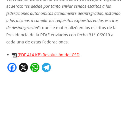
acuerdo: "
se decide por tanto enviar sendos escritos a las
federaciones autonómicas actualmente desintegradas, instando
a las mismas a cumplir los requisitos expuestos en los escritos
de desintegración
"; que se materializó en los escritos de la
Presidencia de la RFAE enviados con fecha 31/10/2019 a
cada una de estas Federaciones.
(PDF 414 KB) Resolución del CSD
.
F
X
W
T
a
h
el
c
at
e
e
s
gr
b
A
a
o
p
m
o
p