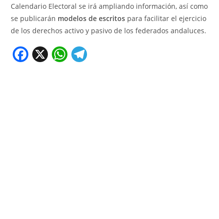
Calendario Electoral se irá ampliando información, así como
se publicarán
modelos de escritos
para facilitar el ejercicio
de los derechos activo y pasivo de los federados andaluces.
F
X
W
T
a
h
el
c
at
e
e
s
gr
b
A
a
o
p
m
o
p
k