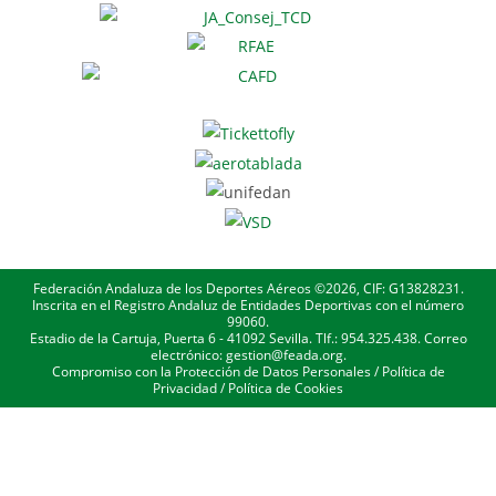
Federación Andaluza de los Deportes Aéreos ©2026, CIF: G13828231.
Inscrita en el Registro Andaluz de Entidades Deportivas con el número
99060.
Estadio de la Cartuja, Puerta 6 - 41092 Sevilla. Tlf.: 954.325.438. Correo
electrónico: gestion@feada.org.
Compromiso con la Protección de Datos Personales
/
Política de
Privacidad
/
Política de Cookies