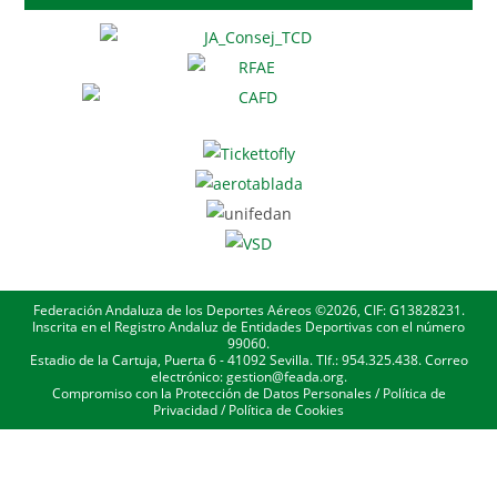
Federación Andaluza de los Deportes Aéreos ©2026, CIF: G13828231.
Inscrita en el Registro Andaluz de Entidades Deportivas con el número
99060.
Estadio de la Cartuja, Puerta 6 - 41092 Sevilla. Tlf.: 954.325.438. Correo
electrónico: gestion@feada.org.
Compromiso con la Protección de Datos Personales
/
Política de
Privacidad
/
Política de Cookies