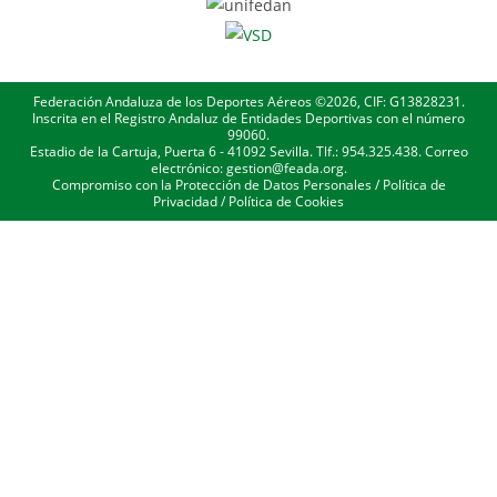
Federación Andaluza de los Deportes Aéreos ©2026, CIF: G13828231.
Inscrita en el Registro Andaluz de Entidades Deportivas con el número
99060.
Estadio de la Cartuja, Puerta 6 - 41092 Sevilla. Tlf.: 954.325.438. Correo
electrónico: gestion@feada.org.
Compromiso con la Protección de Datos Personales
/
Política de
Privacidad
/
Política de Cookies