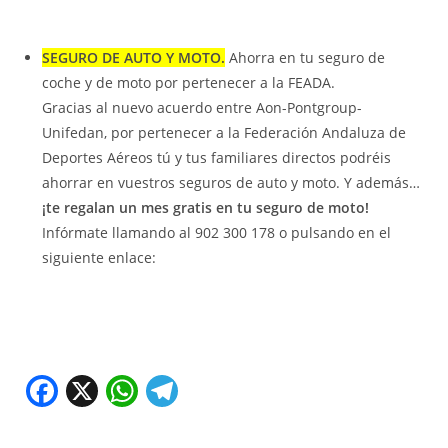
SEGURO DE AUTO Y MOTO.
Ahorra en tu seguro de
coche y de moto por pertenecer a la FEADA.
Gracias al nuevo acuerdo entre Aon-Pontgroup-
Unifedan, por pertenecer a la Federación Andaluza de
Deportes Aéreos tú y tus familiares directos podréis
ahorrar en vuestros seguros de auto y moto. Y además…
¡te regalan un mes gratis en tu seguro de moto!
Infórmate llamando al 902 300 178 o pulsando en el
siguiente enlace:
F
X
W
T
a
h
el